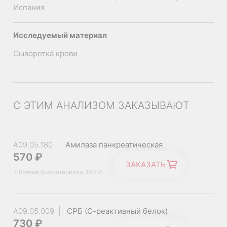
Испания
Исследуемый материал
Сыворотка крови
С ЭТИМ АНАЛИЗОМ ЗАКАЗЫВАЮТ
Диагностика панкреатита и других заболеваний
поджелудочной железы
Контроль лечения.
A09.05.180
Амилаза панкреатическая
570 ₽
Единицы
ЗАКАЗАТЬ
Возраст
Референс
измерения
+ Взятие биоматериала 350 ₽
0 - 12
A09.05.009
СРБ (С-реактивный белок)
0 - 8,0
Ед/л
730 ₽
мес