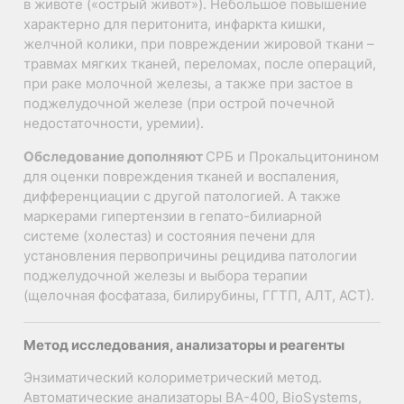
в животе («острый живот»). Небольшое повышение
характерно для перитонита, инфаркта кишки,
желчной колики, при повреждении жировой ткани –
травмах мягких тканей, переломах, после операций,
при раке молочной железы, а также при застое в
поджелудочной железе (при острой почечной
недостаточности, уремии).
Обследование дополняют
СРБ и Прокальцитонином
для оценки повреждения тканей и воспаления,
дифференциации с другой патологией. А также
маркерами гипертензии в гепато-билиарной
системе (холестаз) и состояния печени для
установления первопричины рецидива патологии
поджелудочной железы и выбора терапии
(щелочная фосфатаза, билирубины, ГГТП, АЛТ, АСТ).
Метод исследования, анализаторы и реагенты
Энзиматический колориметрический метод.
Автоматические анализаторы ВА-400, BioSystems,