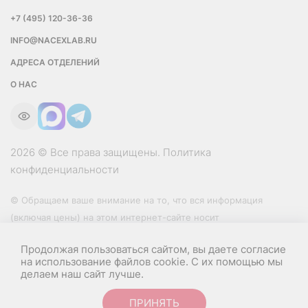
+7 (495) 120-36-36
INFO@NACEXLAB.RU
АДРЕСА ОТДЕЛЕНИЙ
О НАС
2026 © Все права защищены.
Политика
конфиденциальности
© Обращаем ваше внимание на то, что вся информация
(включая цены) на этом интернет-сайте носит
исключительно информационный характер и ни при каких
Продолжая пользоваться сайтом, вы даете согласие
условиях не является публичной офертой, определяемой
на использование файлов cookie. С их помощью мы
положениями Статьи 437 (2) Гражданского кодекса РФ.
делаем наш сайт лучше.
Веб-дизайн
и
разработка сайта — Текарт
ПРИНЯТЬ