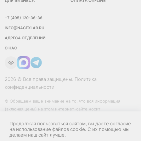
ДЛЯ БИЗНЕСА
ОПЛАТА ON-LINE
+7 (495) 120-36-36
INFO@NACEXLAB.RU
АДРЕСА ОТДЕЛЕНИЙ
О НАС
2026 © Все права защищены.
Политика
конфиденциальности
© Обращаем ваше внимание на то, что вся информация
(включая цены) на этом интернет-сайте носит
исключительно информационный характер и ни при каких
Продолжая пользоваться сайтом, вы даете согласие
условиях не является публичной офертой, определяемой
на использование файлов cookie. С их помощью мы
положениями Статьи 437 (2) Гражданского кодекса РФ.
делаем наш сайт лучше.