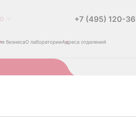
+7 (495) 120-3
О
ля бизнеса
О лаборатории
Адреса отделений
 ДНК типирование качественно
РПЕСА ВПГ 1,2, ДНК 