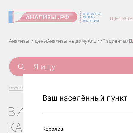
ЩЕЛКОВ
Анализы и цены
Анализы на дому
Акции
Пациентам
Д
Главная
/
Анализы и цены
/
Вирус простого герпеса ВПГ 1,2,
Ваш населённый пункт
ВИРУС ПРОСТОГО ГЕ
КАЧЕСТВЕННО
Королев