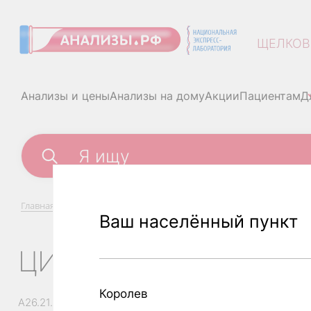
ЩЕЛКОВ
Анализы и цены
Анализы на дому
Акции
Пациентам
Д
Главная
/
Анализы и цены
/
Цитомегаловирус (ЦМВ), ДНК ко
Ваш населённый пункт
ЦИТОМЕГАЛОВИРУС 
Королев
A26.21.010.002