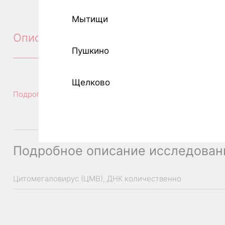
Мытищи
Описание
Пушкино
Щелково
Подробное описание исследования
Подробное описание исследован
Цитомегаловирус (ЦМВ), ДНК количественно