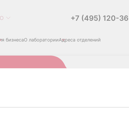
+7 (495) 120-3
О
ля бизнеса
О лаборатории
Адреса отделений
личественно
(ЦМВ), ДНК КОЛИЧЕС