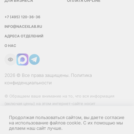
ДЛЯ БИЗНЕСА
ОПЛАТА ON-LINE
+7 (495) 120-36-36
INFO@NACEXLAB.RU
АДРЕСА ОТДЕЛЕНИЙ
О НАС
2026 © Все права защищены.
Политика
конфиденциальности
© Обращаем ваше внимание на то, что вся информация
(включая цены) на этом интернет-сайте носит
исключительно информационный характер и ни при каких
Продолжая пользоваться сайтом, вы даете согласие
условиях не является публичной офертой, определяемой
на использование файлов cookie. С их помощью мы
положениями Статьи 437 (2) Гражданского кодекса РФ.
делаем наш сайт лучше.