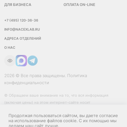
ДЛЯ БИЗНЕСА
ОПЛАТА ON-LINE
+7 (495) 120-36-36
INFO@NACEXLAB.RU
АДРЕСА ОТДЕЛЕНИЙ
О НАС
2026 © Все права защищены.
Политика
конфиденциальности
© Обращаем ваше внимание на то, что вся информация
(включая цены) на этом интернет-сайте носит
исключительно информационный характер и ни при каких
Продолжая пользоваться сайтом, вы даете согласие
условиях не является публичной офертой, определяемой
на использование файлов cookie. С их помощью мы
положениями Статьи 437 (2) Гражданского кодекса РФ.
делаем наш сайт лучше.