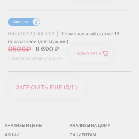
Внематочная беременность;
Комплекс
Лекарственная интерференция (не истинный подъем
собственного прогестерона) или прием
B03.016.023.000.002
Гормональный статус: 16
стимулирующих препаратов: препаратов
показателей (для мужчин)
прогестерона и его индукторов, вальпроевая кислота,
9500₽
8 690 ₽
тамоксифен, кетоконазол, мифепристон, кломифен,
ЗАКАЗАТЬ
кортикотропин.
+ Взятие биоматериала 350 ₽
ЗАГРУЗИТЬ ЕЩЕ (
5
/
11)
АНАЛИЗЫ И ЦЕНЫ
АНАЛИЗЫ НА ДОМУ
АКЦИИ
ПАЦИЕНТАМ