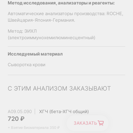
Метод исследования, анализаторы и реагенты:
Автоматические анализаторы производства: ROCHE,
Швейцария-Япония-Германия.
Метод: ЭИХЛ
(электроиммунохемилюминесцентный)
Исследуемый материал
Сыворотка крови
С ЭТИМ АНАЛИЗОМ ЗАКАЗЫВАЮТ
Подтверждение овуляции при подготовке к
беременности;
Контроль течения беременности (группы риска,
A09.05.090
ХГЧ (бета-ХГЧ общий)
угроза прерывания на ранних сроках);
720 ₽
Физиологические: после овуляции, беременность;
ЗАКАЗАТЬ
Комплексная диагностика при гормональных
+ Взятие биоматериала 350 ₽
Опухоли или кисты яичников, надпочечников,
нарушениях, нарушениях менструального цикла и