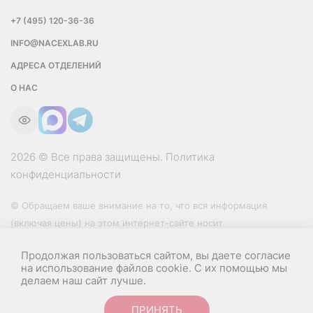
+7 (495) 120-36-36
INFO@NACEXLAB.RU
АДРЕСА ОТДЕЛЕНИЙ
О НАС
2026 © Все права защищены.
Политика
конфиденциальности
© Обращаем ваше внимание на то, что вся информация
(включая цены) на этом интернет-сайте носит
исключительно информационный характер и ни при каких
Продолжая пользоваться сайтом, вы даете согласие
условиях не является публичной офертой, определяемой
на использование файлов cookie. С их помощью мы
положениями Статьи 437 (2) Гражданского кодекса РФ.
делаем наш сайт лучше.
Веб-дизайн
и
разработка сайта — Текарт
ПРИНЯТЬ