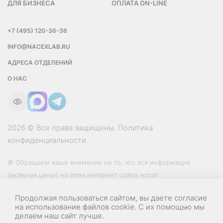
ДЛЯ БИЗНЕСА
ОПЛАТА ON-LINE
+7 (495) 120-36-36
INFO@NACEXLAB.RU
АДРЕСА ОТДЕЛЕНИЙ
О НАС
2026 © Все права защищены.
Политика
конфиденциальности
© Обращаем ваше внимание на то, что вся информация
(включая цены) на этом интернет-сайте носит
исключительно информационный характер и ни при каких
Продолжая пользоваться сайтом, вы даете согласие
условиях не является публичной офертой, определяемой
на использование файлов cookie. С их помощью мы
положениями Статьи 437 (2) Гражданского кодекса РФ.
делаем наш сайт лучше.