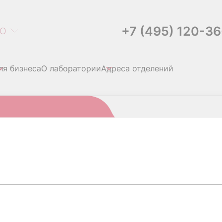
+7 (495) 120-3
О
ля бизнеса
О лаборатории
Адреса отделений
б)
ИИ, ДНК (СОСКОБ)