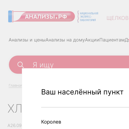
ЩЕЛКОВ
Анализы и цены
Анализы на дому
Акции
Пациентам
Д
Главная
/
Анализы и цены
/
Хламидия пневмонии, ДНК (соско
Ваш населённый пункт
ХЛАМИДИЯ ПНЕВМОН
Королев
A26.09.047.002