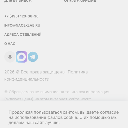
ДЛЯ БИЗНЕСА
ОПЛАТА ON-LINE
+7 (495) 120-36-36
INFO@NACEXLAB.RU
АДРЕСА ОТДЕЛЕНИЙ
О НАС
2026 © Все права защищены.
Политика
конфиденциальности
© Обращаем ваше внимание на то, что вся информация
(включая цены) на этом интернет-сайте носит
исключительно информационный характер и ни при каких
Продолжая пользоваться сайтом, вы даете согласие
условиях не является публичной офертой, определяемой
на использование файлов cookie. С их помощью мы
положениями Статьи 437 (2) Гражданского кодекса РФ.
делаем наш сайт лучше.