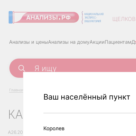
ЩЕЛКОВ
Анализы и цены
Анализы на дому
Акции
Пациентам
Д
Главная
/
Анализы и цены
/
Кандида (Candida albicans), ДНК 
Ваш населённый пункт
КАНДИДА (CANDIDA 
Королев
A26.20.048.001