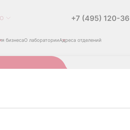
+7 (495) 120-3
О
ля бизнеса
О лаборатории
Адреса отделений
качественно
ALBICANS), ДНК КАЧЕ