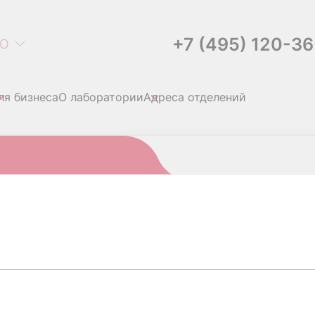
+7 (495) 120-3
О
ля бизнеса
О лаборатории
Адреса отделений
ный): антитела IgG к эхинококкам, описторхам, токсокарам, трихине
ИНИНГ МИНИМАЛЬНЫЙ)
СТОРХАМ, ТОКСОКАРА