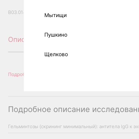
B03.014.006.001
Мытищи
Пушкино
Описание
Щелково
Подробное описание исследования
Подробное описание исследован
Гельминтозы (скрининг минимальный): антитела IgG к э