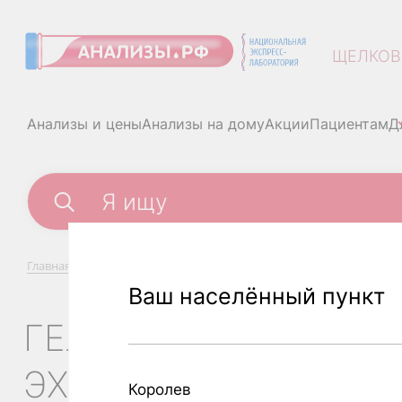
ЩЕЛКОВ
Анализы и цены
Анализы на дому
Акции
Пациентам
Д
Главная
/
Анализы и цены
/
Гельминтозы (скрининг минималь
Ваш населённый пункт
ГЕЛЬМИНТОЗЫ (СКР
ЭХИНОКОККАМ, ОПИ
Королев