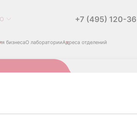
+7 (495) 120-3
О
ля бизнеса
О лаборатории
Адреса отделений
но
В, КОЛИЧЕСТВЕННО