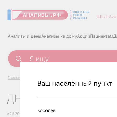
ЩЕЛКОВ
Анализы и цены
Анализы на дому
Акции
Пациентам
Д
Главная
/
Анализы и цены
/
ДНК ВПЧ 6,11 типов, количествен
Ваш населённый пункт
ДНК ВПЧ 6,11 ТИПО
Королев
A26.20.009.008.01