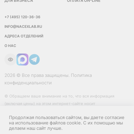
ДЛЯ БИЗНЕСА
ОПЛАТА ON-LINE
+7 (495) 120-36-36
INFO@NACEXLAB.RU
АДРЕСА ОТДЕЛЕНИЙ
О НАС
2026 © Все права защищены.
Политика
конфиденциальности
© Обращаем ваше внимание на то, что вся информация
(включая цены) на этом интернет-сайте носит
исключительно информационный характер и ни при каких
Продолжая пользоваться сайтом, вы даете согласие
условиях не является публичной офертой, определяемой
на использование файлов cookie. С их помощью мы
положениями Статьи 437 (2) Гражданского кодекса РФ.
делаем наш сайт лучше.