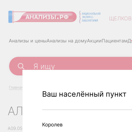
ЩЕЛКОВ
Анализы и цены
Анализы на дому
Акции
Пациентам
Д
Главная
/
Анализы и цены
/
Альбумин
Ваш населённый пункт
АЛЬБУМИН
Королев
A09.05.011